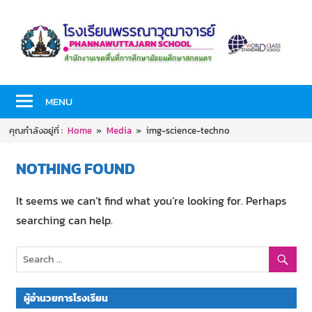
Skip
to
content
PHANNAWUTTAJARN
โรงเรียน
SCHOOL
MENU
พร
คุณกำลังอยู่ที่ :
Home
Media
img-science-techno
รณา
NOTHING FOUND
วุฒ
It seems we can’t find what you’re looking for. Perhaps
า
searching can help.
จาร
ย์
ผู้อำนวยการโรงเรียน