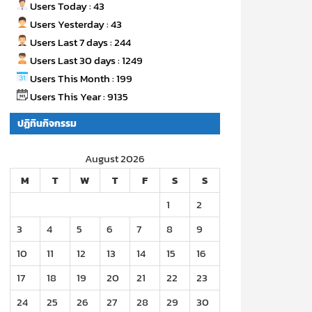
Users Today : 43
Users Yesterday : 43
Users Last 7 days : 244
Users Last 30 days : 1249
Users This Month : 199
Users This Year : 9135
ปฏิทินกิจกรรม
August 2026
M
T
W
T
F
S
S
1
2
3
4
5
6
7
8
9
10
11
12
13
14
15
16
17
18
19
20
21
22
23
24
25
26
27
28
29
30