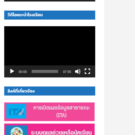
Player
Up/Down
Arrow
วีดีโอแนะนำโรงเรียน
keys
to
Video
increase
Player
or
decrease
volume.
00:00
07:55
ลิงค์ที่เกี่ยวข้อง