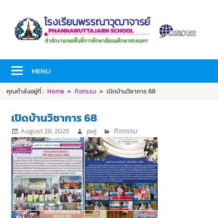
Skip
to
content
PHANNAWUTTAJARN
โรงเรียน
SCHOOL
MENU
พร
คุณกำลังอยู่ที่ :
Home
กิจกรรม
เปิดบ้านวิชาการ 68
รณา
เปิดบ้านวิชาการ 68
วุฒ
August 28, 2025
pwj
กิจกรรม
า
จาร
ย์