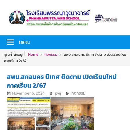
Skip
to
content
PHANNAWUTTAJARN
โรงเรียน
SCHOOL
MENU
พร
คุณกำลังอยู่ที่ :
Home
กิจกรรม
สพม.สกลนคร นิเทศ ติดตาม เปิดเรียนใหม่
รณา
ภาคเรียน 2/67
วุฒ
สพม.สกลนคร นิเทศ ติดตาม เปิดเรียนใหม่
ภาคเรียน 2/67
า
November 6, 2024
pwj
กิจกรรม
จาร
ย์