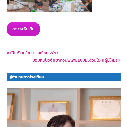
ดูภาพเพิ่มเติม
Post
Previous
เปิดเรียนใหม่ ภาคเรียน 2/67
Post:
Next
มอบทุนปัจจัยยากจนพิเศษแบบมีเงื่อนไข(กลุ่มใหม่)
navigation
Post:
ผู้อำนวยการโรงเรียน