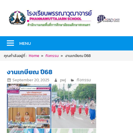
Skip
to
content
PHANNAWUTTAJARN
โรงเรียน
SCHOOL
MENU
พร
คุณกำลังอยู่ที่ :
Home
กิจกรรม
งานเกษียณ ปี68
รณา
งานเกษียณ ปี68
วุฒ
September 20, 2025
pwj
กิจกรรม
า
จาร
ย์