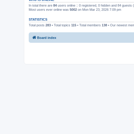
In total there are
84
users online :: 0 registered, 0 hidden and 84 guests
Most users ever online was
5002
on Mon Mar 23, 2026 7:09 pm
STATISTICS
Total posts
283
• Total topics
115
• Total members
138
• Our newest me
Board index