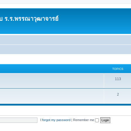
บ ร.ร.พรรณาวุฒาจารย์
TOPICS
T
113
o
p
T
2
i
o
c
p
s
i
I forgot my password
|
Remember me
c