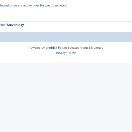
s
 (based on users active over the past 5 minutes)
mber
SteveHiexy
Powered by
phpBB
® Forum Software © phpBB Limited
Privacy
|
Terms